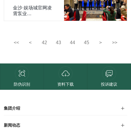
金沙·娱场城官网凌
霄泵业
(002884.SZ)：2025
年一季报净利润为
1.04亿元
<<
<
42
43
44
45
>
>>
防伪识别
资料下载
投诉建议
集团介绍
集团介绍
企业文化
人才招聘
商学院
VR全景展厅
董事长介绍
新闻动态