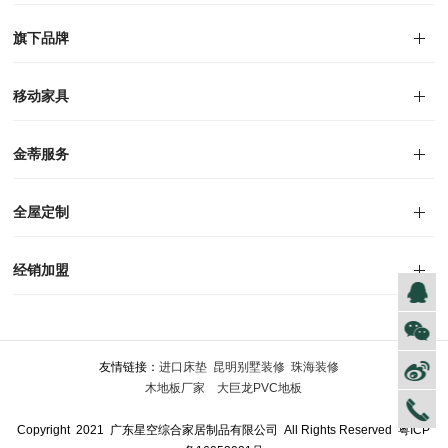
对外公告
家居资讯
旗下品牌
品牌文化
荣誉资质
产品专利
电子画册
移动家具
迪尚
西瑞
洛斯
里奥
洛卡
美舍
新古典
纯美
金蒂服务
售后服务
防伪识别
投诉建议
全屋定制
风格定制
空间定制
户型案例
材质展示
预约量尺
经销加盟
全球网点
加盟创富
资料下载
友情链接：
进口床垫
昆明别墅装修
珠海装修
木地板厂家
大巨龙PVC地板
Copyright 2021 广东星空综合家居制品有限公司 All Rights Reserved
粤ICP