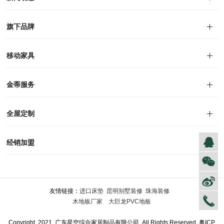
对外公告
家居资讯
旗下品牌
品牌文化
荣誉资质
产品专利
电子画册
移动家具
迪尚
西瑞
洛斯
里奥
洛卡
美舍
新古典
纯美
金蒂服务
售后服务
防伪识别
投诉建议
全屋定制
风格定制
空间定制
户型案例
材质展示
预约量尺
经销加盟
全球网点
加盟创富
资料下载
友情链接：
进口床垫
昆明别墅装修
珠海装修
木地板厂家
大巨龙PVC地板
Copyright 2021 广东星空综合家居制品有限公司 All Rights Reserved
粤ICP