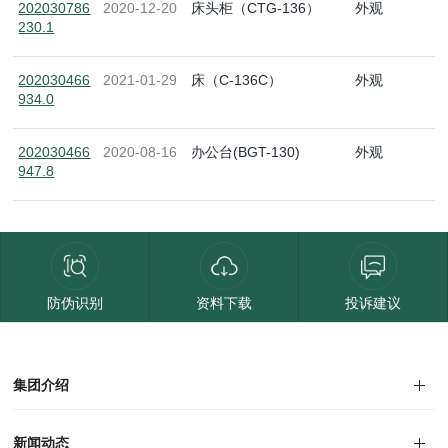
202030786
2020-12-20
床头柜（CTG-136）
外观
230.1
202030466
2021-01-29
床（C-136C）
外观
934.0
202030466
2020-08-16
办公台(BGT-130)
外观
947.8
防伪识别
资料下载
投诉建议
集团介绍
集团介绍
企业文化
人才招聘
商学院
VR全景展厅
董事长介绍
新闻动态