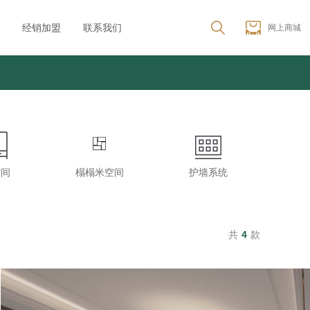
经销加盟
联系我们
网上商城
帽间
榻榻米空间
护墙系统
木
共
4
款