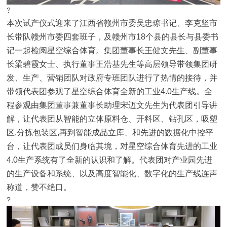
?
本次试产仪式迎来了江西省赣州市委吴忠琼书记、李克坚市
长带队赣州市委四套班子，及赣州市18个县的县长与县委书
记一起检阅星空综合体育。集团董事长王健文先生、副董事
长梁碧霞女士、执行董事王浩基先生等高层领导带领集团研
发、生产、营销团队对政府专班团队进行了热情的接待，并
带领代表团参观了星空综合体育全新的工业4.0生产线。全
程参观由集团董事兼董事长助理宋迈文先生为代表团引导讲
解，让代表团从智能的立体原料仓、开料区、钻孔区，吸塑
区,分拣包装区,再到智能成品立库、和先进的数据化中控平
台，让代表团成员们身临其境，对星空综合体育先进的工业
4.0生产系统有了全新的认识和了解。代表团对产业园先进
的生产设备和系统、以及高度智能化、数字化的生产线连声
称道，赞不绝口。
?