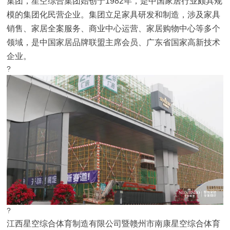
集团，星空综合集团始创于1982年，是中国家居行业颇具规
模的集团化民营企业。集团立足家具研发和制造，涉及家具
销售、家居全案服务、商业中心运营、家居购物中心等多个
领域，是中国家居品牌联盟主席会员、广东省国家高新技术
企业。
?
?
江西星空综合体育制造有限公司暨赣州市南康星空综合体育