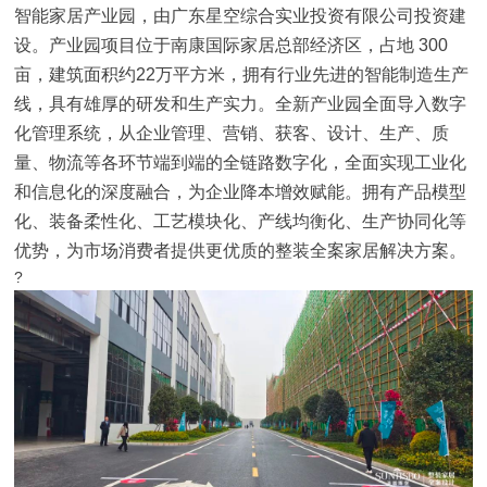
智能家居产业园，由广东星空综合实业投资有限公司投资建
设。产业园项目位于南康国际家居总部经济区，占地 300
亩，建筑面积约22万平方米，拥有行业先进的智能制造生产
线，具有雄厚的研发和生产实力。全新产业园全面导入数字
化管理系统，从企业管理、营销、获客、设计、生产、质
量、物流等各环节端到端的全链路数字化，全面实现工业化
和信息化的深度融合，为企业降本增效赋能。拥有产品模型
化、装备柔性化、工艺模块化、产线均衡化、生产协同化等
优势，为市场消费者提供更优质的整装全案家居解决方案。
?