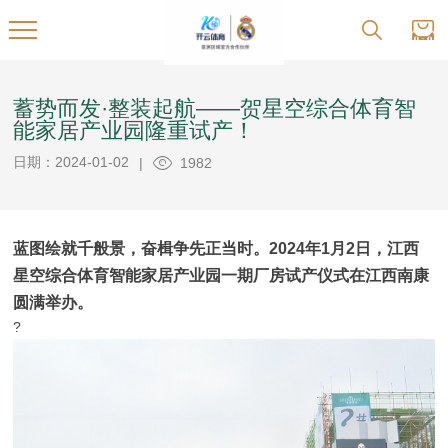
蓄势而发·整装起航——贺星空综合体育智
能家居产业园隆重试产！
日期：2024-01-02
|
1982
蓝图绘就千般景，奋楫争先正当时。2024年1月2日，江西
星空综合体育智能家居产业园一期厂房试产仪式在江西南康
圆满举办。
?