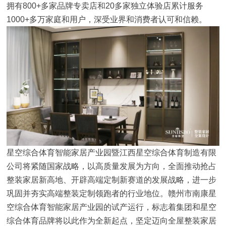
拥有800+多家品牌专卖店和20多家独立体验店累计服务
1000+多万家庭和用户，深受业界和消费者认可和信赖。
星空综合体育智能家居产业园暨江西星空综合体育制造有限
公司将紧随国家战略，以高质量发展为方向，全面推动抢占
整装家居新高地、开辟高端定制新赛道的发展战略，进一步
巩固并夯实高端整装定制领跑者的行业地位。
赣州市南康星
空综合体育智能家居产业园的试产运行，标志着集团和星空
综合体育品牌将以此作为全新起点，坚定迈向全屋整装家居