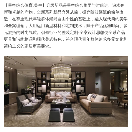
【星空综合体育.美舍】升级新品是星空综合集团与时俱进、追求创
新和卓越的产物，全新系列新品弃繁从简，摒弃随波逐流的简单改
造，在尊重现代年轻群体崇尚自由个性的基础上，融入现代简约美学
和全案理念，大胆运用新型材料和定制技术，赋予产品优雅时尚、多
元混搭的时尚气质。创领行业的整装定制·全案设计思想使全系产品
更具和谐统格调和现代美式特色，符合现代青年群体追求多元文化和
简约主义的家居审美要求。