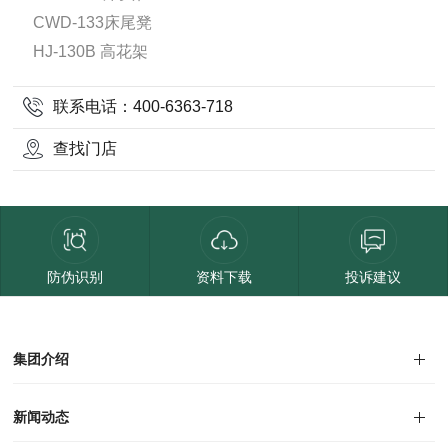
CWD-133床尾凳
HJ-130B 高花架
联系电话：400-6363-718
查找门店
防伪识别
资料下载
投诉建议
集团介绍
集团介绍
企业文化
人才招聘
商学院
VR全景展厅
董事长介绍
新闻动态