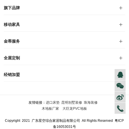
对外公告
家居资讯
旗下品牌
品牌文化
荣誉资质
产品专利
电子画册
移动家具
迪尚
西瑞
洛斯
里奥
洛卡
美舍
新古典
纯美
金蒂服务
售后服务
防伪识别
投诉建议
全屋定制
风格定制
空间定制
户型案例
材质展示
预约量尺
经销加盟
全球网点
加盟创富
资料下载
友情链接：
进口床垫
昆明别墅装修
珠海装修
木地板厂家
大巨龙PVC地板
Copyright 2021 广东星空综合家居制品有限公司 All Rights Reserved
粤ICP
备16053031号