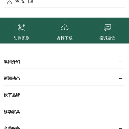
查找门店
防伪识别
资料下载
投诉建议
集团介绍
集团介绍
企业文化
人才招聘
商学院
VR全景展厅
董事长介绍
新闻动态
对外公告
家居资讯
旗下品牌
品牌文化
荣誉资质
产品专利
电子画册
移动家具
迪尚
西瑞
洛斯
里奥
洛卡
美舍
新古典
纯美
金蒂服务