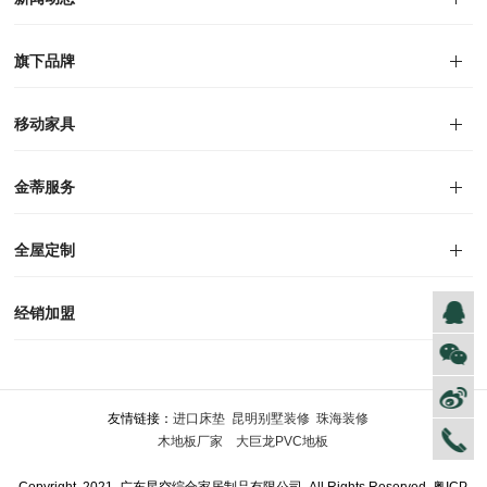
对外公告
家居资讯
旗下品牌
品牌文化
荣誉资质
产品专利
电子画册
移动家具
迪尚
西瑞
洛斯
里奥
洛卡
美舍
新古典
纯美
金蒂服务
售后服务
防伪识别
投诉建议
全屋定制
风格定制
空间定制
户型案例
材质展示
预约量尺
经销加盟
全球网点
加盟创富
资料下载
友情链接：
进口床垫
昆明别墅装修
珠海装修
木地板厂家
大巨龙PVC地板