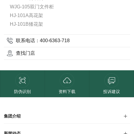
WJG-105双门文件柜
HJ-101A高花架
HJ-101B矮花架
联系电话：400-6363-718
查找门店
防伪识别
资料下载
投诉建议
集团介绍
集团介绍
企业文化
人才招聘
商学院
VR全景展厅
董事长介绍
新闻动态