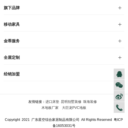
对外公告
家居资讯
旗下品牌
品牌文化
荣誉资质
产品专利
电子画册
移动家具
迪尚
西瑞
洛斯
里奥
洛卡
美舍
新古典
纯美
金蒂服务
售后服务
防伪识别
投诉建议
全屋定制
风格定制
空间定制
户型案例
材质展示
预约量尺
经销加盟
全球网点
加盟创富
资料下载
友情链接：
进口床垫
昆明别墅装修
珠海装修
木地板厂家
大巨龙PVC地板
Copyright 2021 广东星空综合家居制品有限公司 All Rights Reserved
粤ICP
备16053031号