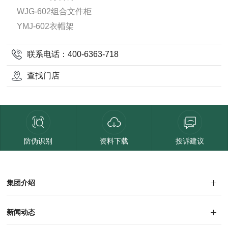
WJG-602组合文件柜
YMJ-602衣帽架
联系电话：400-6363-718
查找门店
防伪识别
资料下载
投诉建议
集团介绍
集团介绍
企业文化
人才招聘
商学院
VR全景展厅
董事长介绍
新闻动态