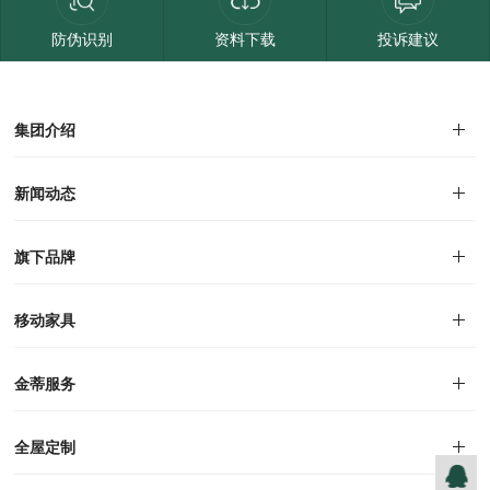
防伪识别
资料下载
投诉建议
集团介绍
集团介绍
企业文化
人才招聘
商学院
VR全景展厅
董事长介绍
新闻动态
对外公告
家居资讯
旗下品牌
品牌文化
荣誉资质
产品专利
电子画册
移动家具
迪尚
西瑞
洛斯
里奥
洛卡
美舍
新古典
纯美
金蒂服务
售后服务
防伪识别
投诉建议
全屋定制