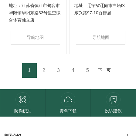
地址：江苏省镇江市句容市
地址：辽宁省辽阳市白塔区
西藏
华阳镇华阳东路33号星空综
东兴路97-10百德居
合体育独立店
导航地图
导航地图
1
2
3
4
5
下一页
防伪识别
资料下载
投诉建议
集团介绍