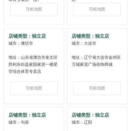
河南
导航地图
导航地图
河北
山西
店铺类型：独立店
店铺类型：独立店
山东
城市：潍坊市
城市：大连市
北京
地址：山东省潍坊市奎文区
地址：辽宁省大连市金州区
胜利东街益家园家居一楼星
万城家居广场佰饰商城
天津
空综合体育专卖店
辽宁
导航地图
导航地图
吉林
黑龙江
内蒙古
店铺类型：独立店
店铺类型：独立店
城市：句容
城市：辽阳
新疆