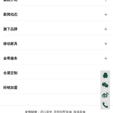
集团介绍
企业文化
人才招聘
商学院
VR全景展厅
董事长介绍
新闻动态
对外公告
家居资讯
旗下品牌
品牌文化
荣誉资质
产品专利
电子画册
移动家具
迪尚
西瑞
洛斯
里奥
洛卡
美舍
新古典
纯美
金蒂服务
售后服务
防伪识别
投诉建议
全屋定制
风格定制
空间定制
户型案例
材质展示
预约量尺
经销加盟
全球网点
加盟创富
资料下载
友情链接：
进口床垫
昆明别墅装修
珠海装修