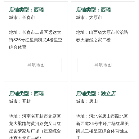
店铺类型：西瑞
店铺类型：西瑞
浙江
城市：长春市
城市：太原市
上海
地址：长春市二道区远达大
地址：山西省太原市长治路
江苏
街826号红星美凯龙4楼星空
春天居然之家二楼
综合体育
安徽
湖北
导航地图
导航地图
重庆
四川
店铺类型：西瑞
店铺类型：独立店
青海
城市：开封
城市：唐山
甘肃
地址：河南省开封市龙庭区
地址：河北省唐山市路北区
宁夏
龙大梁路与黄河路交叉口红
新西道24号中环广场红星美
星圆梦家居广场（星空综合
凯龙二楼星空综合体育独立
陕西
体育专卖店一楼）
店